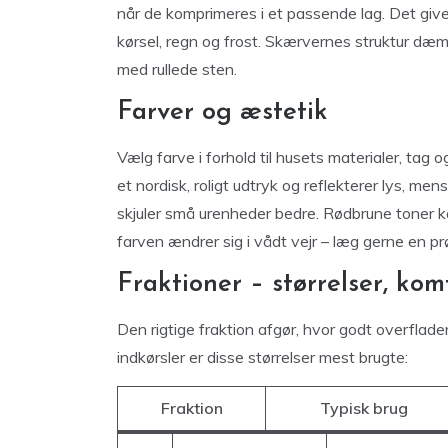
når de komprimeres i et passende lag. Det give
kørsel, regn og frost. Skærvernes struktur dæ
med rullede sten.
Farver og æstetik
Vælg farve i forhold til husets materialer, tag
et nordisk, roligt udtryk og reflekterer lys, m
skjuler små urenheder bedre. Rødbrune toner ka
farven ændrer sig i vådt vejr – læg gerne en pr
Fraktioner – størrelser, kom
Den rigtige fraktion afgør, hvor godt overflade
indkørsler er disse størrelser mest brugte:
Fraktion
Typisk brug