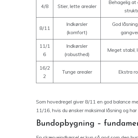
Behagelig at 
4/8
Stier, lette arealer
strukt
Indkørsler
God låsning
8/11
(komfort)
gangven
11/1
Indkørsler
Meget stabil, 
6
(robusthed)
16/2
Tunge arealer
Ekstra r
2
Som hovedregel giver 8/11 en god balance melle
11/16, hvis du ønsker maksimal låsning og har
Bundopbygning – fundament
En skærveindkørsel er kun så god som den bund,