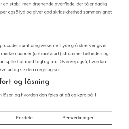
r en stabil, men drænende overflade, der tåler daglig
mper også lyd og giver god skridsikkerhed sammenlignet
 og facader samt omgivelserne. Lyse grå skærver giver
ens mørke nuancer (antracit/sort) strammer helheden og
n spille flot med tegl og træ. Overvej også, hvordan
øve ud og se den i regn og sol.
fort og låsning
n låser, og hvordan den føles at gå og køre på. I
Fordele
Bemærkninger