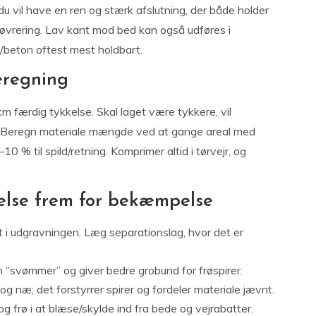
 du vil have en ren og stærk afslutning, der både holder
øvrering. Lav kant mod bed kan også udføres i
/beton oftest mest holdbart.
eregning
 færdig tykkelse. Skal laget være tykkere, vil
på. Beregn materiale mængde ved at gange areal med
% til spild/retning. Komprimer altid i tørvejr, og
else frem for bekæmpelse
dt i udgravningen. Læg separationslag, hvor det er
on “svømmer” og giver bedre grobund for frøspirer.
y og næ; det forstyrrer spirer og fordeler materiale jævnt.
og frø i at blæse/skylde ind fra bede og vejrabatter.