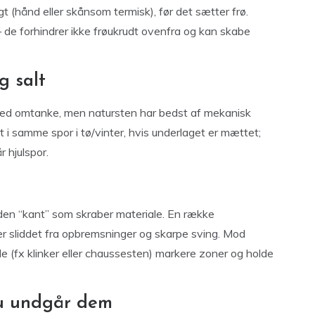
igt (hånd eller skånsom termisk), før det sætter frø.
 de forhindrer ikke frøukrudt ovenfra og kan skabe
g salt
 med omtanke, men natursten har bedst af mekanisk
 i samme spor i tø/vinter, hvis underlaget er mættet;
r hjulspor.
den “kant” som skraber materiale. En række
r sliddet fra opbremsninger og skarpe sving. Mod
le (fx klinker eller chaussesten) markere zoner og holde
du undgår dem