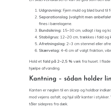
Udgravning:
Fjern muld og blød bund til 
Separationslag (valgfrit men anbefalet
fines i bærelagene.
Bundsikring:
15–30 cm, udlagt i lag og k
Stabilgrus:
12–20 cm, trækkes i fald og 
Afretningslag:
2–3 cm stenmel eller afr
Skærvelag:
4–6 cm af valgt fraktion, vibr
Hold et
fald på 2–2,5 %
væk fra huset. I flade
hjælpe afvanding.
Kantning – sådan holder lin
Kanten er nøglen til en skarp og holdbar indkø
mod vejens asfalt, og hjul slår kanter i stykker
tåler sidepres fra dæk.