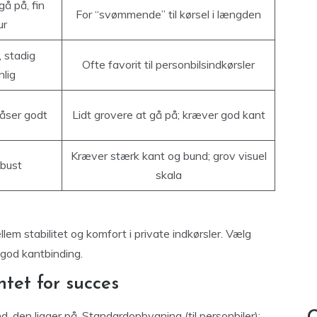
gå på, fin
For “svømmende” til kørsel i længden
ur
, stadig
Ofte favorit til personbilsindkørsler
lig
låser godt
Lidt grovere at gå på; kræver god kant
Kræver stærk kant og bund; grov visuel
obust
skala
m stabilitet og komfort i private indkørsler. Vælg
 god kantbinding.
et for succes
 den ligger på. Standardopbygning (til personbiler):