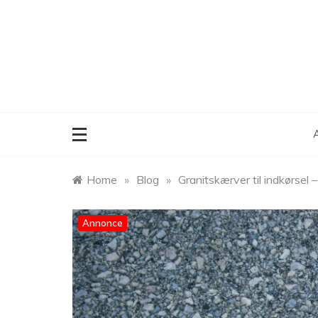
Skip
to
content
A
Home
»
Blog
»
Granitskærver til indkørsel –
Annonce