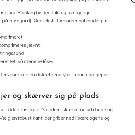
C
fast jord. Planlæg højder, fald og overgange.
 på blød jord):
Geotekstil forhindrer opblanding af
omprimeret.
komprimeres jævnt.
etningssand.
eret let, så stenene låser.
 terræner kan en diskret rende/rist foran garageport
jer og skærver sig på plads
rsel. Uden fast kant “vandrer” skærverne ud i bede og
. Vælg en robust kant, der griber ned i bærelagene og