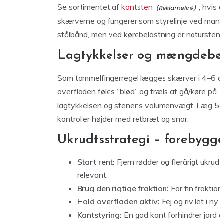
Se sortimentet af
kantsten
, hvis
skærverne og fungerer som styrelinje ved man
stålbånd, men ved kørebelastning er natursten
Lagtykkelser og mængdeb
Som tommelfingerregel lægges skærver i 4–6 cm
overfladen føles “blød” og træls at gå/køre 
lagtykkelsen og stenens volumenvægt. Læg 5–10 
kontroller højder med retbræt og snor.
Ukrudtsstrategi – forebygg
Start rent:
Fjern rødder og flerårigt ukru
relevant.
Brug den rigtige fraktion:
For fin frakti
Hold overfladen aktiv:
Fej og riv let i n
Kantstyring:
En god kant forhindrer jord 