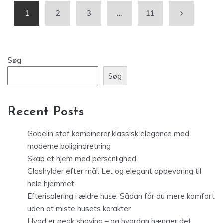
1
2
3
…
11
Søg
Søg
Recent Posts
Gobelin stof kombinerer klassisk elegance med
moderne boligindretning
Skab et hjem med personlighed
Glashylder efter mål: Let og elegant opbevaring til
hele hjemmet
Efterisolering i ældre huse: Sådan får du mere komfort
uden at miste husets karakter
Hvad er peak shaving – og hvordan hænger det