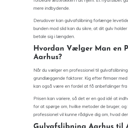
forbedre æstetikken i dit hjem. Et nyafslibet 
mere indbydende.
Derudover kan gulvafslibning forlænge levetide
bunden mod slid kan du sikre, at dit gulv holde
betale sig i længden.
Hvordan Vælger Man en Pro
Aarhus?
Når du vælger en professionel til gulvafslibning
grundlæggende faktorer. Kig efter firmaer med
kan også være en fordel at få anbefalinger fra v
Prisen kan variere, så det er en god idé at indh
for at spørge om, hvilke metoder de bruger, og 
professionel vil kunne rådgive dig om, hvad der 
Gulvafslibning Aarhus til A