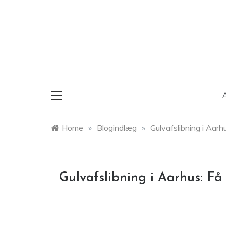
Skip
to
content
A
Home
»
Blogindlæg
»
Gulvafslibning i Aarh
Gulvafslibning i Aarhus: Få