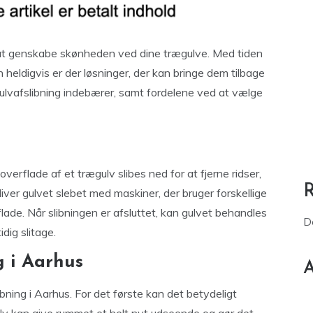
or at genskabe skønheden ved dine trægulve. Med tiden
 heldigvis er der løsninger, der kan bringe dem tilbage
ad gulvafslibning indebærer, samt fordelene ved at vælge
verflade af et trægulv slibes ned for at fjerne ridser,
ver gulvet slebet med maskiner, der bruger forskellige
flade. Når slibningen er afsluttet, kan gulvet behandles
D
dig slitage.
g i Aarhus
A
bning i Aarhus. For det første kan det betydeligt