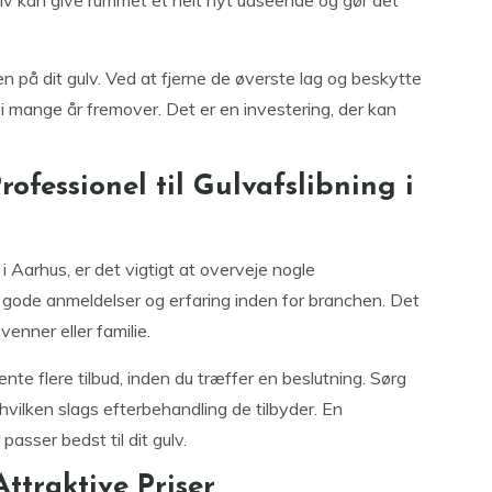
gulv kan give rummet et helt nyt udseende og gør det
n på dit gulv. Ved at fjerne de øverste lag og beskytte
r i mange år fremover. Det er en investering, der kan
fessionel til Gulvafslibning i
 i Aarhus, er det vigtigt at overveje nogle
 gode anmeldelser og erfaring inden for branchen. Det
enner eller familie.
ente flere tilbud, inden du træffer en beslutning. Sørg
hvilken slags efterbehandling de tilbyder. En
passer bedst til dit gulv.
ttraktive Priser