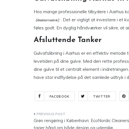
Hos mange professionelle tilbydere i Aarhus k
. Det er vigtigt at investere i et 
føles godt. En dygtig håndværker vil sikre, at ar
Afsluttende Tanker
Gulvafslibning i Aarhus er en effektiv metode 
levetiden på dine gulve. Med den rette professi
dine gulve til et centralt element i indretningen
have stor indflydelse på det samlede udtryk i d
FACEBOOK
TWITTER
Indlægsnavigation
Grøn rengøring i København: EcoNordic Cleaner
tager hånd om både design og udemiljø