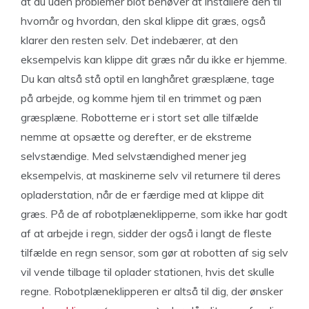
at du uden problemer blot behøver at installere den til
hvornår og hvordan, den skal klippe dit græs, også
klarer den resten selv. Det indebærer, at den
eksempelvis kan klippe dit græs når du ikke er hjemme.
Du kan altså stå optil en langhåret græsplæne, tage
på arbejde, og komme hjem til en trimmet og pæn
græsplæne. Robotterne er i stort set alle tilfælde
nemme at opsætte og derefter, er de ekstreme
selvstændige. Med selvstændighed mener jeg
eksempelvis, at maskinerne selv vil returnere til deres
opladerstation, når de er færdige med at klippe dit
græs. På de af robotplæneklipperne, som ikke har godt
af at arbejde i regn, sidder der også i langt de fleste
tilfælde en regn sensor, som gør at robotten af sig selv
vil vende tilbage til oplader stationen, hvis det skulle
regne. Robotplæneklipperen er altså til dig, der ønsker